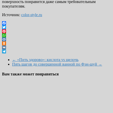
поверхность понравится даже самым требовательным
покупателям.
Источник:
color-style.ru
Facebook
Twitter
Pinterest
WhatsApp
Mail.Ru
Odnoklassniki
VK
Telegram
←
«Пить здорово»: кислота vs щелочь
Пять шагов до совершенной ванной по Фэн-шуй
→
Вам также может понравиться