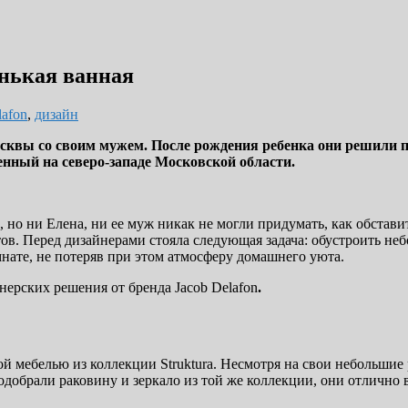
нькая ванная
lafon
,
дизайн
сквы со своим мужем. После рождения ребенка они решили пе
нный на северо-западе Московской области.
, но ни Елена, ни ее муж никак не могли придумать, как обстав
ов. Перед дизайнерами стояла следующая задача: обустроить не
нате, не потеряв при этом атмосферу домашнего уюта.
ерских решения от бренда Jacob Delafon
.
мебелью из коллекции Struktura. Несмотря на свои небольшие ра
обрали раковину и зеркало из той же коллекции, они отлично 