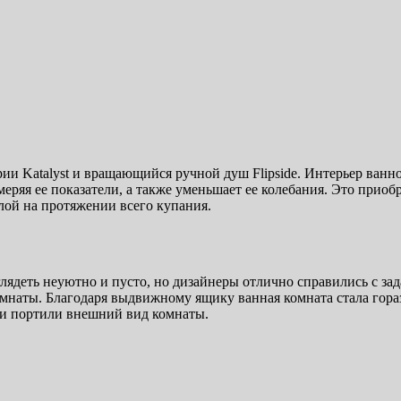
ерии Katalyst и вращающийся ручной душ Flipside. Интерьер ва
меряя ее показатели, а также уменьшает ее колебания. Это приоб
плой на протяжении всего купания.
глядеть неуютно и пусто, но дизайнеры отлично справились с з
 комнаты. Благодаря выдвижному ящику ванная комната стала гор
 и портили внешний вид комнаты.