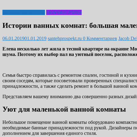
Бытовая сантехника
Полезные статьи
Истории ванных комнат: большая мале
06.01.2019
01.01.2019
santehprospekt.ru
0 Комментариев
Jacob De
Елена несколько лет жила в тесной квартире на окраине Мо
шума. Поэтому их выбор пал на уютный поселок, расположе
Семья быстро справилась с ремонтом спален, гостиной и кухни
своим соседям, которые посоветовали проверенных специалист
принадлежности, а также сделать ремонт в большой ванной ком
Представляем вашему вниманию два совершенно разных дизайн
Уют для маленькой ванной комнаты
Небольшое помещение ванной комнаты оборудовано компактной 
необходимые банные принадлежности под рукой. Дизайнеры под
дополнением для завершения единого стиля.